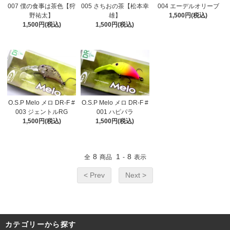
007 僕の食事は茶色【狩
005 さちおの茶【松本幸
004 エーデルオリーブ
野祐太】
雄】
1,500円(税込)
1,500円(税込)
1,500円(税込)
O.S.P Melo メロ DR-F #
O.S.P Melo メロ DR-F #
003 ジェントルRG
001 ハピパラ
1,500円(税込)
1,500円(税込)
8
1
8
全
商品
-
表示
< Prev
Next >
カテゴリーから探す