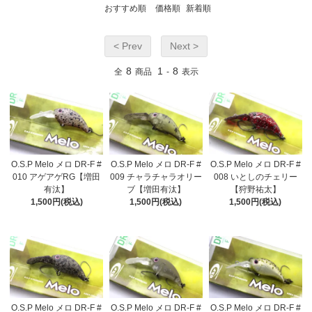
おすすめ順
価格順
新着順
< Prev
Next >
8
1
8
全
商品
-
表示
O.S.P Melo メロ DR-F #
O.S.P Melo メロ DR-F #
O.S.P Melo メロ DR-F #
010 アゲアゲRG【増田
009 チャラチャラオリー
008 いとしのチェリー
有汰】
ブ【増田有汰】
【狩野祐太】
1,500円(税込)
1,500円(税込)
1,500円(税込)
O.S.P Melo メロ DR-F #
O.S.P Melo メロ DR-F #
O.S.P Melo メロ DR-F #