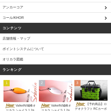
アンカーコア
コール/KHOR
コンテンツ
店舗情報・マップ
ポイントシステムについて
オリカラ図鑑
ランキング
1
2
3
【予約商品】ロ
ValkeIN/城峰オ
ValkeIN/城峰オ
デオクラフト RCカーボ
リカラ シャイラ 1.2g
リカラ シャイラ 1.2g