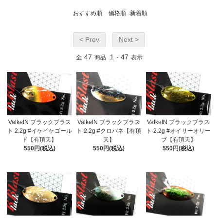
おすすめ順
価格順
新着順
< Prev
Next >
47
1
47
全
商品
-
表示
ValkeIN ブラックブラス
ValkeIN ブラックブラス
ValkeIN ブラックブラス
ト 2.2g #イケイケゴール
ト 2.2g #クロバネ【有頂
ト 2.2g #オイリーオリー
ド【有頂天】
天】
ブ【有頂天】
550円(税込)
550円(税込)
550円(税込)