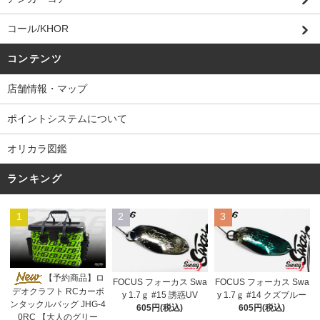
コール/KHOR
コンテンツ
店舗情報・マップ
ポイントシステムについて
オリカラ図鑑
ランキング
1
2
3
【予約商品】ロ
FOCUS フォーカス Swa
FOCUS フォーカス Swa
デオクラフト RCカーボ
y 1.7ｇ #15 誘惑UV
y 1.7ｇ #14 クズブルー
ンタックルバッグ JHG-4
605円(税込)
605円(税込)
0RC 【大人のグリー