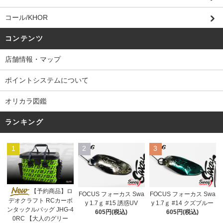
コール/KHOR
コンテンツ
店舗情報・マップ
ポイントシステムについて
オリカラ図鑑
ランキング
1
2
3
【予約商品】ロ
FOCUS フォーカス Swa
FOCUS フォーカス Swa
デオクラフト RCカーボ
y 1.7ｇ #15 誘惑UV
y 1.7ｇ #14 クズブルー
ンタックルバッグ JHG-4
605円(税込)
605円(税込)
0RC 【大人のグリー