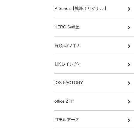
P-Series【城峰オリジナル】
HERO'S/嶋屋
有頂天/ツネミ
1091/イレグイ
IOS-FACTORY
office ZPI”
FPBルアーズ