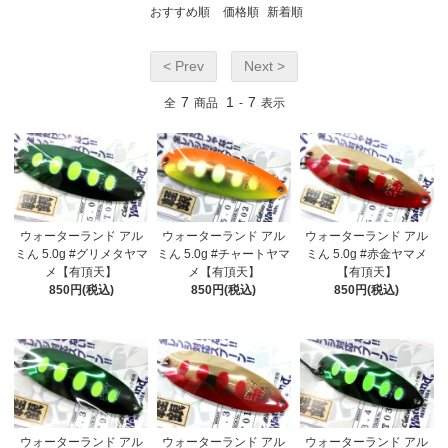
おすすめ順
価格順
新着順
< Prev
Next >
7
1
7
全
商品
-
表示
ウォーターランド アル
ウォーターランド アル
ウォーターランド アル
ミん 5.0g #グリメタヤマ
ミん 5.0g #チャートヤマ
ミん 5.0g #赤金ヤマメ
メ【有頂天】
メ【有頂天】
【有頂天】
850円(税込)
850円(税込)
850円(税込)
ウォーターランド アル
ウォーターランド アル
ウォーターランド アル