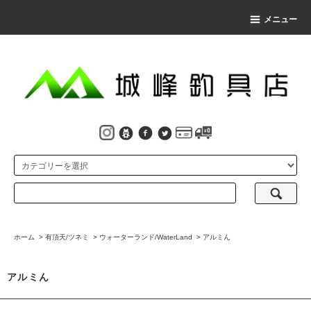
メニュー
ホーム
>
有頂天/ツネミ
>
ウォーターランド/WaterLand
>
アルミん
アルミん