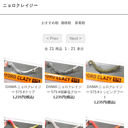
ニョロクレイジー
おすすめ順
価格順
新着順
< Prev
Next >
21
1
21
全
商品
-
表示
DAIWA ニョロクレイジ
DAIWA ニョロクレイジ
DAIWA ニョロクレイジ
ー 57S #クリア
ー 57S #胡麻塩グロー
ー 57S #トッピングフー
1,235円(税込)
1,235円(税込)
ド
1,235円(税込)