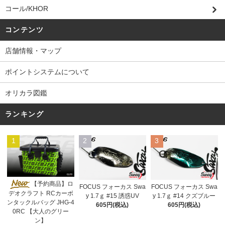
コール/KHOR
コンテンツ
店舗情報・マップ
ポイントシステムについて
オリカラ図鑑
ランキング
1
2
3
【予約商品】ロ
FOCUS フォーカス Swa
FOCUS フォーカス Swa
デオクラフト RCカーボ
y 1.7ｇ #15 誘惑UV
y 1.7ｇ #14 クズブルー
ンタックルバッグ JHG-4
605円(税込)
605円(税込)
0RC 【大人のグリー
ン】