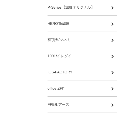
P-Series【城峰オリジナル】
HERO'S/嶋屋
有頂天/ツネミ
1091/イレグイ
IOS-FACTORY
office ZPI”
FPBルアーズ