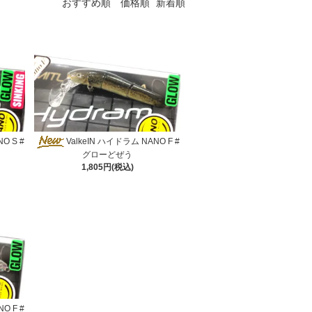
おすすめ順
価格順
新着順
O S #
ValkeIN ハイドラム NANO F #
グローどぜう
1,805円(税込)
O F #