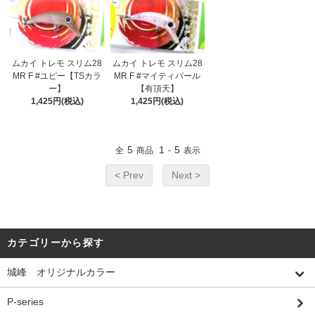
ムカイ トレモ スリム28
ムカイ トレモ スリム28
MR F #ユピー【TSカラ
MR F #マイティパール
ー】
【有頂天】
1,425円(税込)
1,425円(税込)
5
1
5
全
商品
-
表示
< Prev
Next >
カテゴリーから探す
城峰 オリジナルカラー
P-series