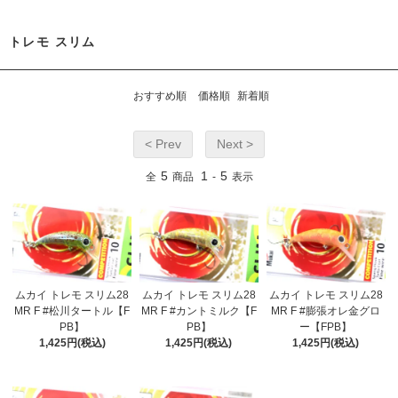
トレモ スリム
おすすめ順
価格順
新着順
< Prev
Next >
5
1
5
全
商品
-
表示
ムカイ トレモ スリム28
ムカイ トレモ スリム28
ムカイ トレモ スリム28
MR F #松川タートル【F
MR F #カントミルク【F
MR F #膨張オレ金グロ
PB】
PB】
ー【FPB】
1,425円(税込)
1,425円(税込)
1,425円(税込)