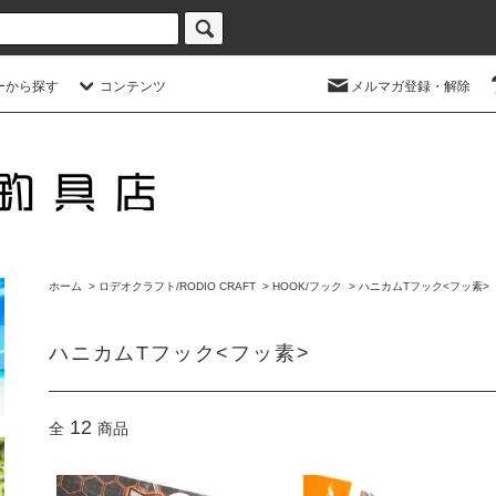
ーから探す
コンテンツ
メルマガ登録・解除
ホーム
>
ロデオクラフト/RODIO CRAFT
>
HOOK/フック
>
ハニカムTフック<フッ素>
ハニカムTフック<フッ素>
12
全
商品