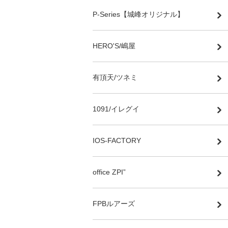
P-Series【城峰オリジナル】
HERO'S/嶋屋
有頂天/ツネミ
1091/イレグイ
IOS-FACTORY
office ZPI”
FPBルアーズ